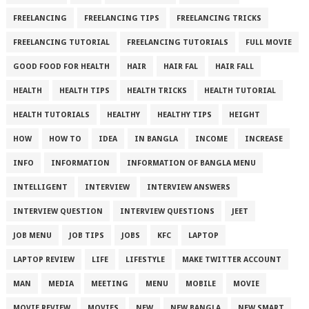
FREELANCING
FREELANCING TIPS
FREELANCING TRICKS
FREELANCING TUTORIAL
FREELANCING TUTORIALS
FULL MOVIE
GOOD FOOD FOR HEALTH
HAIR
HAIR FAL
HAIR FALL
HEALTH
HEALTH TIPS
HEALTH TRICKS
HEALTH TUTORIAL
HEALTH TUTORIALS
HEALTHY
HEALTHY TIPS
HEIGHT
HOW
HOW TO
IDEA
IN BANGLA
INCOME
INCREASE
INFO
INFORMATION
INFORMATION OF BANGLA MENU
INTELLIGENT
INTERVIEW
INTERVIEW ANSWERS
INTERVIEW QUESTION
INTERVIEW QUESTIONS
JEET
JOB MENU
JOB TIPS
JOBS
KFC
LAPTOP
LAPTOP REVIEW
LIFE
LIFESTYLE
MAKE TWITTER ACCOUNT
MAN
MEDIA
MEETING
MENU
MOBILE
MOVIE
MOVIE REVIEW
MOVIES
NEW
NEW BANGLA
NEW SMART