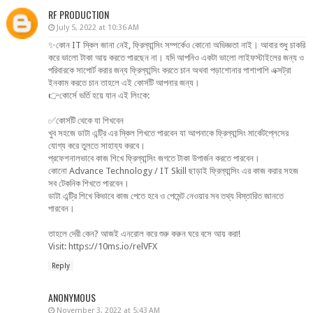
RF PRODUCTION
July 5, 2022 at 10:36 AM
✨কোন IT স্কিল জানা নেই, ফ্রিল্যান্সিং সম্পর্কেও কোনো অভিজ্ঞতা নাই। আবার শুধু চাকরি
করে ভালো টাকা আয় করতে পারছেন না। যদি আপনিও একটা ভালো লাইফস্টাইলের জন্য ও
পরিবারকে সাপোর্ট করার জন্য ফ্রিল্যান্সিং করতে চান অথবা পড়াশোনার পাশাপাশি এক্সট্রা
ইনকাম করতে চান তাহলে এই কোর্সটি আপনার জন্য।
👉কোর্সে ভর্তি হয়ে যান এই লিংকে:
✅কোর্সটি থেকে যা শিখবেন
খুব সহজে ডাটা এন্ট্রি এর স্কিল শিখতে পারবেন যা আপনাকে ফ্রিল্যান্সিং মার্কেটপ্লেসের
যোগ্য করে তুলতে সাহায্য করবে।
প্রফেশনালভাবে কাজ শিখে ফ্রিল্যান্সিং জগতে টাকা উপার্জন করতে পারবেন।
কোনো Advance Technology / IT Skill ছাড়াই ফ্রিল্যান্সিং এর কাজ করার সহজ
সব টেকনিক শিখতে পারবেন।
ডাটা এন্ট্রি শিখে কিভাবে কাজ পেতে হবে ও পেমেন্ট নেওয়ার সব তথ্য বিস্তারিত জানতে
পারবেন।
তাহলে দেরী কেন? আজই এনরোল করে শুরু করুন ঘরে বসে আয় করা!
Visit: https://10ms.io/relVFX
Reply
ANONYMOUS
November 3, 2022 at 5:43 AM