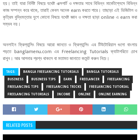
হয়। তাই যারা নির্দিষ্ট বিষয়ে যথেষ্ট এক্সপার্ট ও দক্ষতার সাথে বিভিন্ন মার্কেটপ্লেসে বিভিন্ন
কাজ সম্পন্ন করে থাকে, তারাই কেবল অনেক earn করতে পারে। তাছাড়া এই ডিজিটাল ও
কৃত্রিম বুদ্ধিমত্তার যুগে কোনো বিষয়ে যথেষ্ট জ্ঞান ও দক্ষতা ছাড়া online এ earn করা
সম্ভব নয়।
অনলাইন ফ্রিল্যান্সিং বিষয়ে আরো জানতে ও ফ্রিল্যান্সিং এর টিউটোরিয়াল গুলো বাংলায়
পড়তে banglamenu.com এর Freelancing Tutorials ক্যাটাগরিতে চোখ
রাখুন। আর আপনার প্রশ্ন থাকলে বা মতামত জানাতে কমেন্ট করুন নিচে।
TAGS:
BANGLA FREELANCING TUTORIALS
BANGLA TUTORIALS
BUSINESS
BUSINESS TIPS
EARN
FREELANCER
FREELANCING
FREELANCING TIPS
FREELANCING TRICKS
FREELANCING TUTORIAL
FREELANCING TUTORIALS
INCOME
ONLINE
ONLINE EARNING
RELATED POSTS