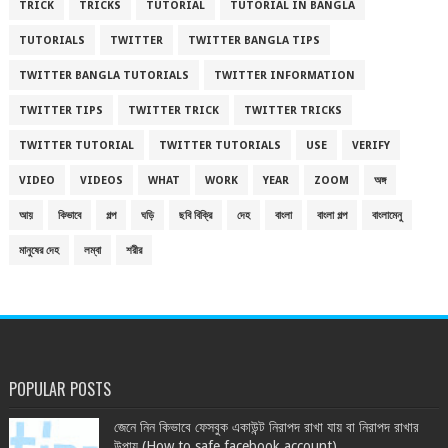
TRICK
TRICKS
TUTORIAL
TUTORIAL IN BANGLA
TUTORIALS
TWITTER
TWITTER BANGLA TIPS
TWITTER BANGLA TUTORIALS
TWITTER INFORMATION
TWITTER TIPS
TWITTER TRICK
TWITTER TRICKS
TWITTER TUTORIAL
TWITTER TUTORIALS
USE
VERIFY
VIDEO
VIDEOS
WHAT
WORK
YEAR
ZOOM
অঙ্গ
আয়
কিভাবে
গল্প
ঘড়ি
ছবি বিক্রি
দেহ
বাংলা
বাংলা গল্প
বাংলামেনু
মানুষের দেহ
লম্বা
শরীর
POPULAR POSTS
জেনে নিন কিভাবে ফেসবুক একাউন্ট নিরাপদ রাখা যায় বা নিরাপদ রাখার
উপায় (How to safe facebook account)