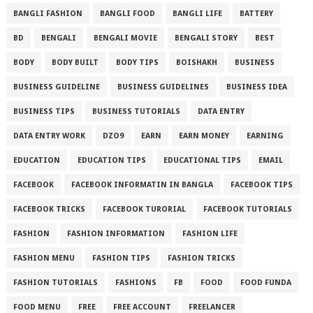
BANGLI FASHION
BANGLI FOOD
BANGLI LIFE
BATTERY
BD
BENGALI
BENGALI MOVIE
BENGALI STORY
BEST
BODY
BODY BUILT
BODY TIPS
BOISHAKH
BUSINESS
BUSINESS GUIDELINE
BUSINESS GUIDELINES
BUSINESS IDEA
BUSINESS TIPS
BUSINESS TUTORIALS
DATA ENTRY
DATA ENTRY WORK
DZO9
EARN
EARN MONEY
EARNING
EDUCATION
EDUCATION TIPS
EDUCATIONAL TIPS
EMAIL
FACEBOOK
FACEBOOK INFORMATIN IN BANGLA
FACEBOOK TIPS
FACEBOOK TRICKS
FACEBOOK TURORIAL
FACEBOOK TUTORIALS
FASHION
FASHION INFORMATION
FASHION LIFE
FASHION MENU
FASHION TIPS
FASHION TRICKS
FASHION TUTORIALS
FASHIONS
FB
FOOD
FOOD FUNDA
FOOD MENU
FREE
FREE ACCOUNT
FREELANCER